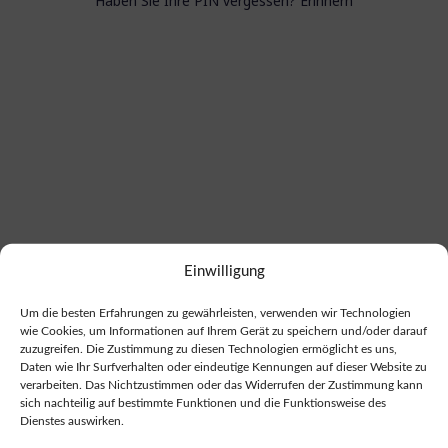
Einwilligung
Um die besten Erfahrungen zu gewährleisten, verwenden wir Technologien
wie Cookies, um Informationen auf Ihrem Gerät zu speichern und/oder darauf
zuzugreifen. Die Zustimmung zu diesen Technologien ermöglicht es uns,
Daten wie Ihr Surfverhalten oder eindeutige Kennungen auf dieser Website zu
verarbeiten. Das Nichtzustimmen oder das Widerrufen der Zustimmung kann
sich nachteilig auf bestimmte Funktionen und die Funktionsweise des
Dienstes auswirken.