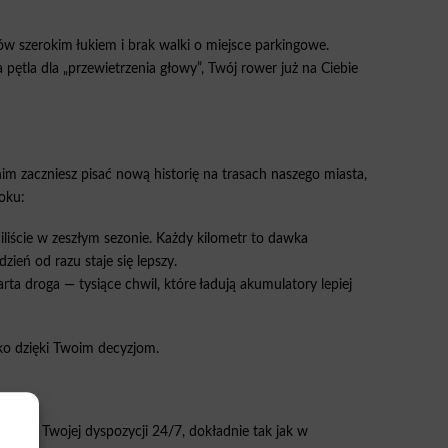
ów szerokim łukiem i brak walki o miejsce parkingowe.
pętla dla „przewietrzenia głowy”, Twój rower już na Ciebie
m zaczniesz pisać nową historię na trasach naszego miasta,
oku:
iliście w zeszłym sezonie. Każdy kilometr to dawka
zień od razu staje się lepszy.
warta droga — tysiące chwil, które ładują akumulatory lepiej
tko dzięki Twoim decyzjom.
są do Twojej dyspozycji 24/7, dokładnie tak jak w