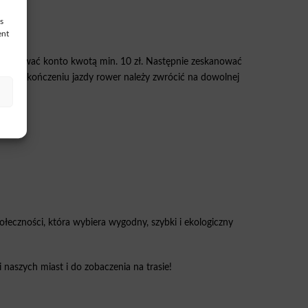
s
ent
i doładować konto kwotą min. 10 zł. Następnie zeskanować
 Po zakończeniu jazdy rower należy zwrócić na dowolnej
połeczności, która wybiera wygodny, szybki i ekologiczny
naszych miast i do zobaczenia na trasie!