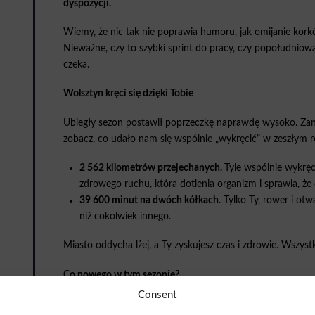
dyspozycji.
Wiemy, że nic tak nie poprawia humoru, jak omijanie kork
Nieważne, czy to szybki sprint do pracy, czy popołudniowa 
czeka.
Wolsztyn kręci się dzięki Tobie
Ubiegły sezon postawił poprzeczkę naprawdę wysoko. Zani
zobacz, co udało nam się wspólnie „wykręcić” w zeszłym r
2 562 kilometrów przejechanych.
Tyle wspólnie wykręc
zdrowego ruchu, która dotlenia organizm i sprawia, że d
39 600 minut na dwóch kółkach
. Tylko Ty, rower i ot
niż cokolwiek innego.
Miasto oddycha lżej, a Ty zyskujesz czas i zdrowie. Wszys
Co nowego w tym sezonie?
Consent
Zasady korzystania z systemu pozostają bez zmian: rowery 