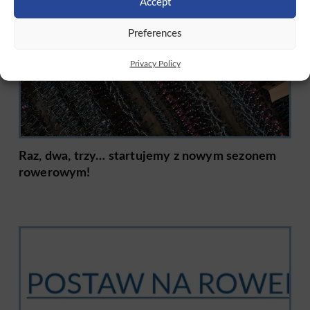
Accept
Preferences
Privacy Policy
Raz, dwa, trzy… startujemy z nowym sezonem
rowerowym!