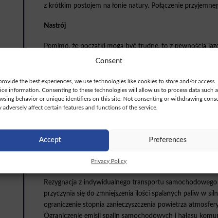
z krótkim postojem na łonie natury. Połączenie przyjemne
Nastrój
Pomimo, że początki mogą być trudne, to z pewnością ja
uśmiech na twarzy. Podczas aktywności rekreacyjnych i sp
Consent
szczęścia, co nie ma miejsca kiedy stoimy samochodem w
provide the best experiences, we use technologies like cookies to store and/or access
Sylwetka i kondycja
ice information. Consenting to these technologies will allow us to process data such a
wsing behavior or unique identifiers on this site. Not consenting or withdrawing cons
 adversely affect certain features and functions of the service.
Jazda na rowerze wypływa na naszą sylwetkę oraz popra
poszczególnych partii mięśni. Kondycyjnie jest również b
rytmicznej, równostajnej jazdy pobudzamy układ krążenia
Accept
Preferences
dotlenienie wszystkich narządów.
Privacy Policy
Ekologia i zdrowie
Rezygnacja z indywidualnego transportu samochodowego 
przyczynia się do zmniejszenia ilości spalanych paliw w
ograniczenie stopnia zanieczyszczenia powietrza atmosfer
Ograniczenie emisji spalin samochodowych i hałasu komun