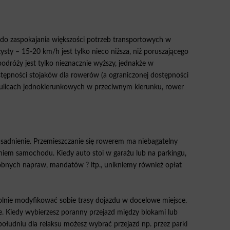
 do zaspokajania większości potrzeb transportowych w
sty – 15-20 km/h jest tylko nieco niższa, niż poruszającego
odróży jest tylko nieznacznie wyższy, jednakże w
stępności stojaków dla rowerów (a ograniczonej dostępności
 ulicach jednokierunkowych w przeciwnym kierunku, rower
dnienie. Przemieszczanie się rowerem ma niebagatelny
em samochodu. Kiedy auto stoi w garażu lub na parkingu,
robnych napraw, mandatów ? itp., unikniemy również opłat
lnie modyfikować sobie trasy dojazdu w docelowe miejsce.
e. Kiedy wybierzesz poranny przejazd między blokami lub
ołudniu dla relaksu możesz wybrać przejazd np. przez parki