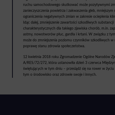
ruchu samochodowego skutkować może pozytywnymi zm
zanieczyszczenia powietrza i zakwaszenia gleb, mniejszym 
ograniczenia negatywnych zmian w zakresie ocieplenia kli
Idąc dalej, zmniejszenie zawartości szkodliwych substanc
charakterystycznych dla takiego zjawiska chorób, m.in. z
astmy, nowotworów płuc, gardła i krtani. W związku z tym 
może do zmniejszenia poziomu czynników szkodliwych w ni
poprawę stanu zdrowia społeczeństwa.
12 kwietnia 2018 roku Zgromadzenie Ogólne Narodów Zjed
A/RES/72/272, która ustanowiła dzień 3 czerwca Międz
świętujących w tym dniu – przesiądź się na rower w życiu 
tym o środowisko oraz zdrowie swoje i innych.