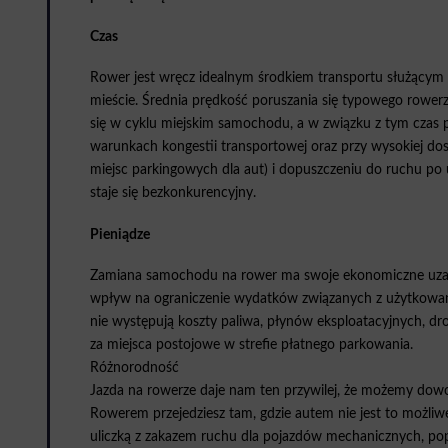
Czas
Rower jest wręcz idealnym środkiem transportu służącym
mieście. Średnia prędkość poruszania się typowego rowerzy
się w cyklu miejskim samochodu, a w związku z tym czas p
warunkach kongestii transportowej oraz przy wysokiej do
miejsc parkingowych dla aut) i dopuszczeniu do ruchu po
staje się bezkonkurencyjny.
Pieniądze
Zamiana samochodu na rower ma swoje ekonomiczne uzasa
wpływ na ograniczenie wydatków związanych z użytkowani
nie występują koszty paliwa, płynów eksploatacyjnych, d
za miejsca postojowe w strefie płatnego parkowania.
Różnorodność
Jazda na rowerze daje nam ten przywilej, że możemy dowo
Rowerem przejedziesz tam, gdzie autem nie jest to możliw
uliczką z zakazem ruchu dla pojazdów mechanicznych, pop