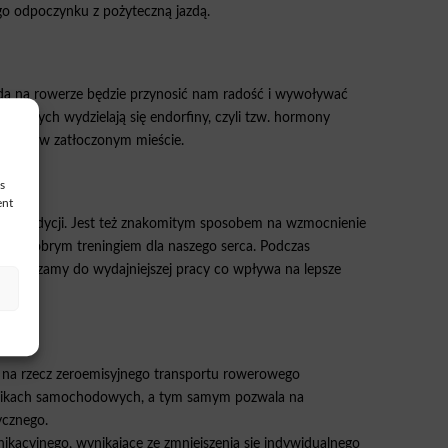
go odpoczynku z pożyteczną jazdą.
zda na rowerze będzie przynosić nam radość i wywoływać
ortowych wydzielają się endorfiny, czyli tzw. hormony
 korku w zatłoczonym mieście.
s
ent
wę kondycji. Jest też znakomitym sposobem na wzmocnienie
ardzo dobrym treningiem dla naszego serca. Podczas
 i zmuszamy do wydajniejszej pracy co wpływa na lepsze
na rzecz zeroemisyjnego transportu rowerowego
 silnikach samochodowych, a tym samym pozwala na
ycznego.
ikacyjnego, wynikające ze zmniejszenia się indywidualnego