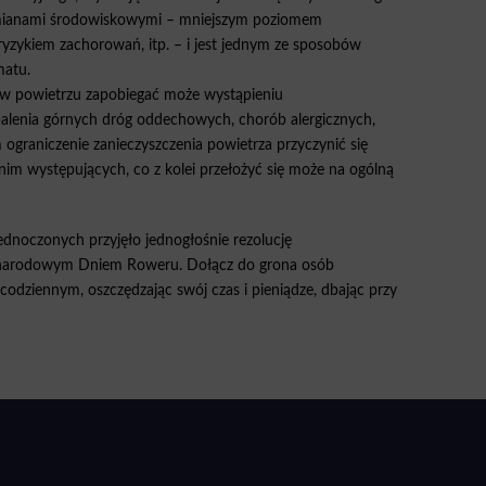
ianami środowiskowymi – mniejszym poziomem
ryzykiem zachorowań, itp. – i jest jednym ze sposobów
matu.
ji w powietrzu zapobiegać może wystąpieniu
apalenia górnych dróg oddechowych, chorób alergicznych,
ograniczenie zanieczyszczenia powietrza przyczynić się
m występujących, co z kolei przełożyć się może na ogólną
noczonych przyjęło jednogłośnie rezolucję
ynarodowym Dniem Roweru. Dołącz do grona osób
codziennym, oszczędzając swój czas i pieniądze, dbając przy