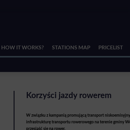
HOW IT WORKS?
STATIONS MAP
PRICELIST
Korzyści jazdy rowerem
W związku z kampanią promującą transport niskoemisyjny
infrastrukturę transportu rowerowego na terenie gminy W
przesiąść się na rower.